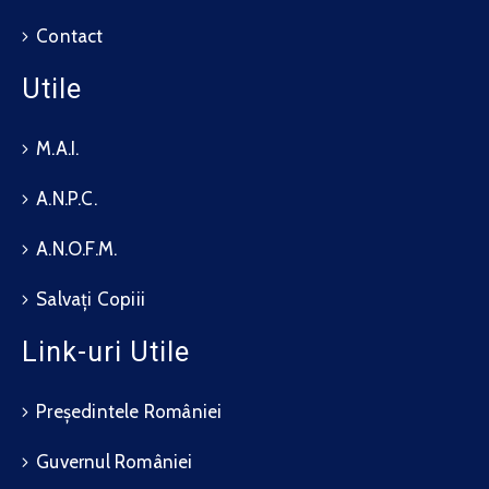
Contact
Utile
M.A.I.
A.N.P.C.
A.N.O.F.M.
Salvați Copiii
Link-uri Utile
Președintele României
Guvernul României