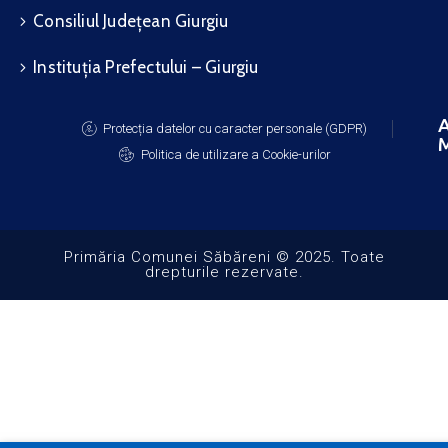
Consiliul Județean Giurgiu
Instituția Prefectului – Giurgiu
A
Protecția datelor cu caracter personale (GDPR)
M
Politica de utilizare a Cookie-urilor
Primăria Comunei Săbăreni © 2025. Toate
drepturile rezervate.