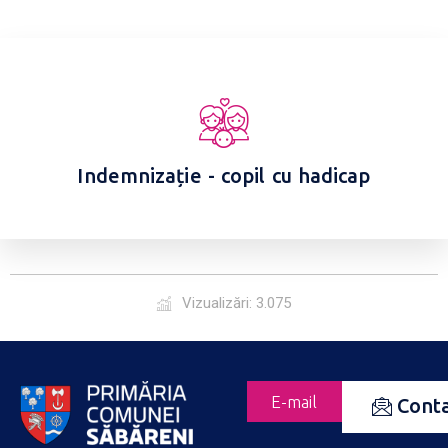
Indemnizație - copil cu hadicap
Vizualizări: 3.075
E-mail
Cont