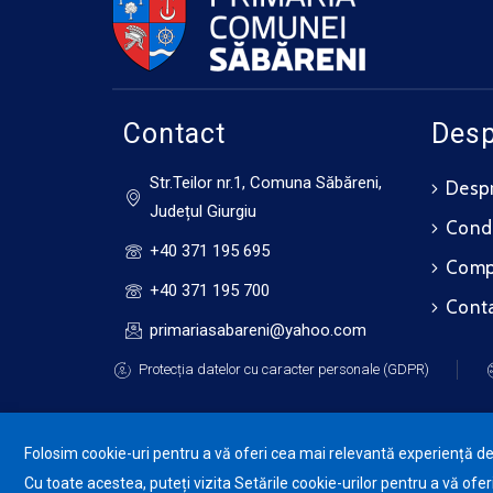
Contact
Desp
Str.Teilor nr.1, Comuna Săbăreni,
Despr
Județul Giurgiu
Cond
+40 371 195 695
Compo
+40 371 195 700
Cont
primariasabareni@yahoo.com
Protecția datelor cu caracter personale (GDPR)
Folosim cookie-uri pentru a vă oferi cea mai relevantă experiență de n
Cu toate acestea, puteți vizita Setările cookie-urilor pentru a vă of
Pr