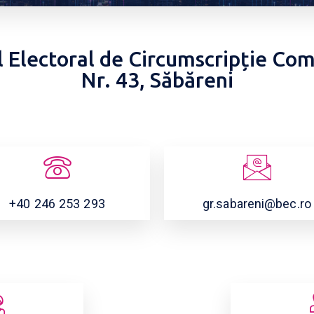
l Electoral de Circumscripție Co
Nr. 43, Săbăreni
+40 246 253 293
gr.sabareni@bec.ro