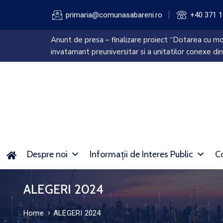
primaria@comunasabareni.ro
+40 371 1
Anunt de presa – finalizare proiect “Dotarea cu mob
invatamant preuniversitar si a unitatilor conexe din
Despre noi
Informații de Interes Public
Co
ALEGERI 2024
Home
ALEGERI 2024