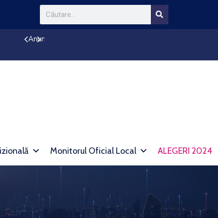
Anunț reducere impozit
izională
Monitorul Oficial Local
ALEGERI 2024