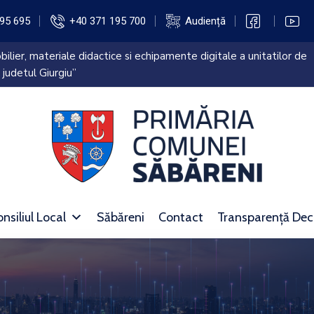
95 695
+40 371 195 700
Audiență
ilier, materiale didactice si echipamente digitale a unitatilor de
 judetul Giurgiu”
nsiliul Local
Săbăreni
Contact
Transparență Dec