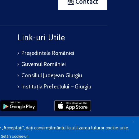
Contact
Link-uri Utile
Președintele României
Guvernul României
Consiliul Județean Giurgiu
Instituția Prefectului – Giurgiu
X
 „Acceptați”, dați consimțământul la utilizarea tuturor cookie-urile.
Setări cookie-uri
te.