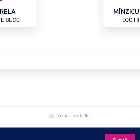
IRELA
MÎNZIC
TE BECC
LOCTI
Vizualizări: 3.061