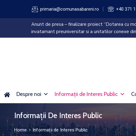
primaria@comunasabareni.ro
+40 371 1
Anunt de presa – finalizare proiect “Dotarea cu mob
invatamant preuniversitar si a unitatilor conexe din
Despre noi
Informații de Interes Public
Co
Informații De Interes Public
Home
Informații de Interes Public