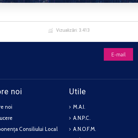
Vizualizări: 3.413
E-mail
re noi
Utile
e noi
M.A.I.
ucere
A.N.P.C.
nența Consiliului Local
A.N.O.F.M.