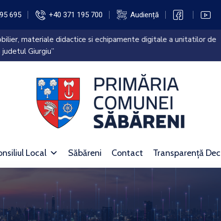
95 695
+40 371 195 700
Audiență
ilier, materiale didactice si echipamente digitale a unitatilor de
 judetul Giurgiu”
nsiliul Local
Săbăreni
Contact
Transparență Dec