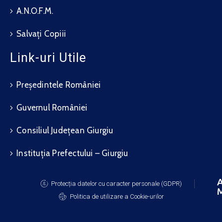
A.N.O.F.M.
Salvați Copiii
Link-uri Utile
Președintele României
Guvernul României
Consiliul Județean Giurgiu
Instituția Prefectului – Giurgiu
A
Protecția datelor cu caracter personale (GDPR)
M
Politica de utilizare a Cookie-urilor