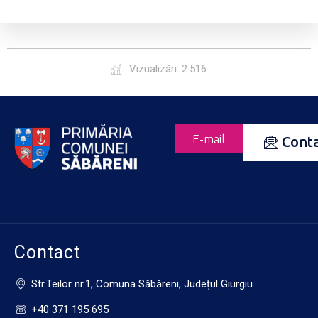
Vizualizări: 2.516
E-mail
Cont
Contact
Str.Teilor nr.1, Comuna Săbăreni, Județul Giurgiu
+40 371 195 695