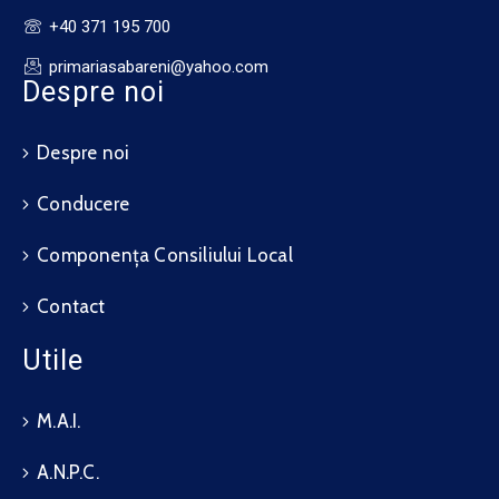
+40 371 195 700
primariasabareni@yahoo.com
Despre noi
Despre noi
Conducere
Componența Consiliului Local
Contact
Utile
M.A.I.
A.N.P.C.