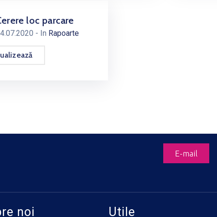
erere loc parcare
4.07.2020
- In
Rapoarte
ualizează
E-mail
re noi
Utile