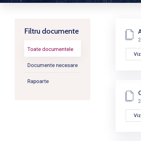
Filtru documente
A
2
Toate documentele
Viz
Documente necesare
Rapoarte
C
2
Viz