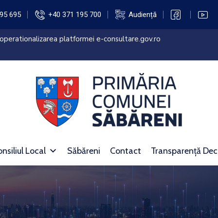
95 695
+40 371 195 700
Audiență
oiect “Dotarea cu mobilier, materiale didactice si echipamente digi
 unitatilor conexe din judetul Giurgiu”
nsiliul Local
Săbăreni
Contact
Transparență Dec