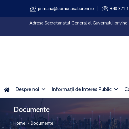
primaria@comunasabareni.ro
+40 371 1
are.gov.ro
Anunt de presa – finalizare pr
invatamant preuniversitar si a
Despre noi
Informații de Interes Public
Co
Documente
Home
Documente