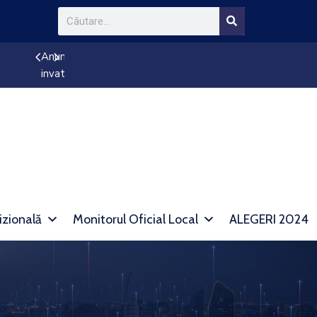
tale a unitatilor de
Anunț reducere impozit
izională
Monitorul Oficial Local
ALEGERI 2024