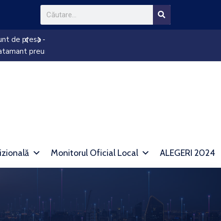
 de
Anunț reducere impozit
izională
Monitorul Oficial Local
ALEGERI 2024