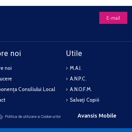
E-mail
re noi
Utile
e noi
M.A.I.
ucere
A.N.P.C.
nența Consiliului Local
A.N.O.F.M.
act
Salvați Copiii
Avansis Mobile
Politica de utilizare a Cookie-urilor