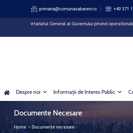
primaria@comunasabareni.ro
+40 371 1
Anunt de presa – finalizare proiect “Dotarea cu
invatamant preuniversitar si a unitatilor conexe
Despre noi
Informații de Interes Public
Co
Documente Necesare
Home
Documente necesare