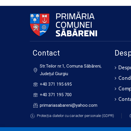
Contact
Desp
Str.Teilor nr.1, Comuna Săbăreni,
Despr
Județul Giurgiu
Cond
+40 371 195 695
Compo
+40 371 195 700
Cont
primariasabareni@yahoo.com
Protecția datelor cu caracter personale (GDPR)