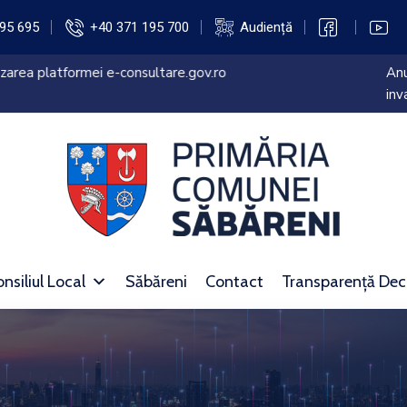
95 695
+40 371 195 700
Audiență
 mobilier, materiale didactice si echipamente digitale a unitatilor
 din judetul Giurgiu”
nsiliul Local
Săbăreni
Contact
Transparență Dec