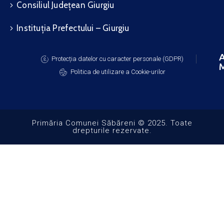
Consiliul Județean Giurgiu
Instituția Prefectului – Giurgiu
A
Protecția datelor cu caracter personale (GDPR)
M
Politica de utilizare a Cookie-urilor
Primăria Comunei Săbăreni © 2025. Toate
drepturile rezervate.