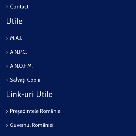
Contact
Utile
M.A.I.
A.N.P.C.
A.N.O.F.M.
Salvați Copiii
Link-uri Utile
Președintele României
Guvernul României