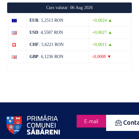
Curs valutar: 06 Aug 2026
EUR
: 5,2513 RON
+0,0024 ▲
USD
: 4,5507 RON
+0,0027 ▲
CHF
: 5,6221 RON
+0,0011 ▲
GBP
: 6,1236 RON
-0,0008 ▼
E-mail
Cont