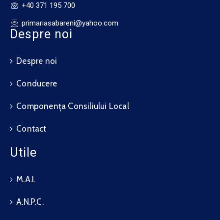
+40 371 195 700
primariasabareni@yahoo.com
Despre noi
Despre noi
Conducere
Componența Consiliului Local
Contact
Utile
M.A.I.
A.N.P.C.