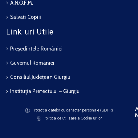
A.N.O.F.M.
Salvați Copiii
Link-uri Utile
Președintele României
Guvernul României
Consiliul Județean Giurgiu
Instituția Prefectului – Giurgiu
A
Protecția datelor cu caracter personale (GDPR)
M
Politica de utilizare a Cookie-urilor