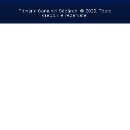
Primăria Comunei Săbăreni © 2025. Toate
drepturile rezervate.