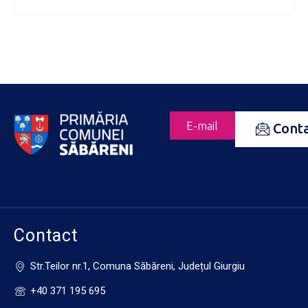
E-mail
Cont
Contact
Str.Teilor nr.1, Comuna Săbăreni, Județul Giurgiu
+40 371 195 695