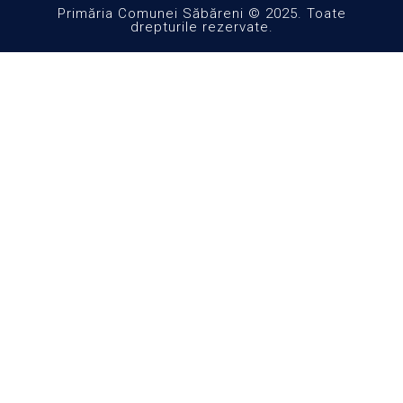
Primăria Comunei Săbăreni © 2025. Toate
drepturile rezervate.