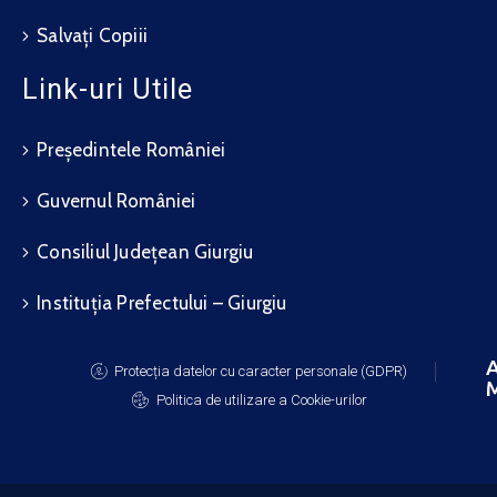
Salvați Copiii
Link-uri Utile
Președintele României
Guvernul României
Consiliul Județean Giurgiu
Instituția Prefectului – Giurgiu
A
Protecția datelor cu caracter personale (GDPR)
M
Politica de utilizare a Cookie-urilor