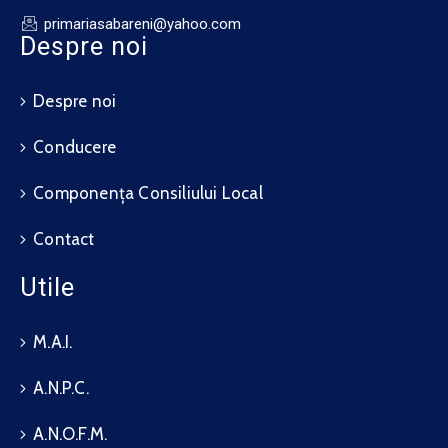
primariasabareni@yahoo.com
Despre noi
Despre noi
Conducere
Componența Consiliului Local
Contact
Utile
M.A.I.
A.N.P.C.
A.N.O.F.M.