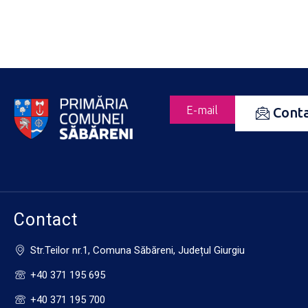
E-mail
Cont
Contact
Str.Teilor nr.1, Comuna Săbăreni, Județul Giurgiu
+40 371 195 695
+40 371 195 700