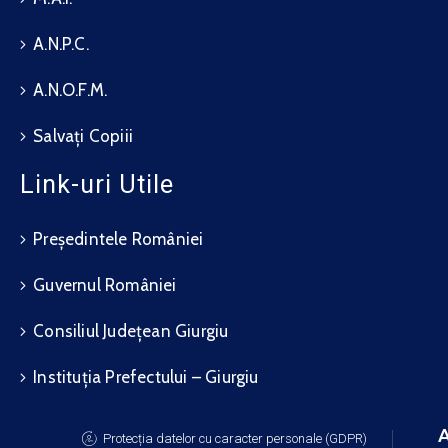
A.N.P.C.
A.N.O.F.M.
Salvați Copiii
Link-uri Utile
Președintele României
Guvernul României
Consiliul Județean Giurgiu
Instituția Prefectului – Giurgiu
A
Protecția datelor cu caracter personale (GDPR)