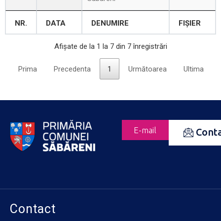
NR.
DATA
DENUMIRE
FIȘIER
Afișate de la 1 la 7 din 7 înregistrări
Prima
Precedenta
1
Următoarea
Ultima
E-mail
Cont
Contact